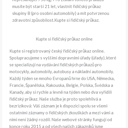
musíte být starší 21 let, vlastnit řidičský průkaz
skupiny B (pro osobní automobily) a mít potvrzenou
zdravotní způsobilost.Kupte si řidičský průkaz.
Kupte si řidičský průkaz online
Kupte si registrovaný český řidičský průkaz online.
Spolupracujeme s vyššími dopravními úřady (úřady), které
se specializují na vydávání řidičských průkazů pro
motocykly, automobily, autobusy a nákladní automobily.
Každý týden se mnoho Evropanů hrne do USA, Německa,
Francie, Španělska, Rakouska, Belgie, Polska, Švédska a
Kanady, aby si rychle a levně na týden nebo dva vyřídili
řidičský průkaz. Naše služba je proto spolehlivá a
bezriziková: Váš záznam je k dispozici spolu se všemi
ostatními záznamy o řidičských zkouškách a mezi vámi a
nimi není žádný rozdíl. Naše webové stránky fungují od
konce roku 2015 a od všech našich zákazníků jsme