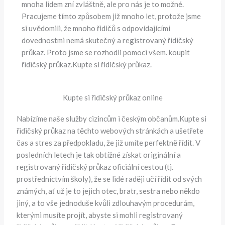
mnoha lidem zní zvláštně, ale pro nás je to možné.
Pracujeme tímto způsobem již mnoho let, protože jsme
si uvědomili, že mnoho řidičů s odpovídajícími
dovednostmi nemá skutečný a registrovaný řidičský
průkaz. Proto jsme se rozhodli pomoci všem. koupit
řidičský průkaz.Kupte si řidičský průkaz.
Kupte si řidičský průkaz online
Nabízíme naše služby cizincům i českým občanům.Kupte si
řidičský průkaz na těchto webových stránkách a ušetřete
čas a stres za předpokladu, že již umíte perfektně řídit. V
posledních letech je tak obtížné získat originální a
registrovaný řidičský průkaz oficiální cestou (tj.
prostřednictvím školy), že se lidé raději učí řídit od svých
známých, ať už je to jejich otec, bratr, sestra nebo někdo
jiný, a to vše jednoduše kvůli zdlouhavým procedurám,
kterými musíte projít, abyste si mohli registrovaný