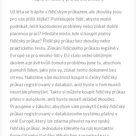
Už léta se trápíte s řidičským průkazem, ale zkoušky jsou
pro vás příliš těžké? Potřebujete řídit, abyste mohli
podnikat, řešit každodenní problémy nebo získat dobře
placenou práci? Hledáte místo, kde si koupit platný
řidičský průkaz? Řidičský průkaz bez zkoušky nebo
praktického testu. Získání řidičského průkazu legálně v
Evropě se pro mnoho lidí v EU stalo velmi obtížným
úkolem a právě kvůli tomuto problému jsme tu, abychom
pomohli lidem, jako jste vy, získat tento dokument bez
stresu. Nabízíme vám možnost koupit si český řidičský
průkaz registrovaný v databázi, aniž byste o tom museli
neustále přemýšlet. Takto si můžete koupit řidičský průkaz
přímo v autoškole, aniž byste museli skládat zkoušku.
Pracujeme v zákulisí, abychom vám poskytli český řidičský
průkaz registrovaný v databázovém systému, platný v
celé Evropě, který lze zdarma převést na evropský
řidičský průkaz. Jednoduše klikněte na náš kontaktní
formulář nebo tlačítko WhatsApp a promluvte si s