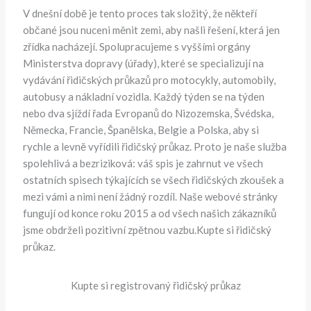
V dnešní době je tento proces tak složitý, že někteří
občané jsou nuceni měnit zemi, aby našli řešení, která jen
zřídka nacházejí. Spolupracujeme s vyššími orgány
Ministerstva dopravy (úřady), které se specializují na
vydávání řidičských průkazů pro motocykly, automobily,
autobusy a nákladní vozidla. Každý týden se na týden
nebo dva sjíždí řada Evropanů do Nizozemska, Švédska,
Německa, Francie, Španělska, Belgie a Polska, aby si
rychle a levně vyřídili řidičský průkaz. Proto je naše služba
spolehlivá a bezriziková: váš spis je zahrnut ve všech
ostatních spisech týkajících se všech řidičských zkoušek a
mezi vámi a nimi není žádný rozdíl. Naše webové stránky
fungují od konce roku 2015 a od všech našich zákazníků
jsme obdrželi pozitivní zpětnou vazbu.Kupte si řidičský
průkaz.
Kupte si registrovaný řidičský průkaz