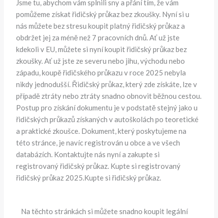
Jsme tu, abychom vám splnili sny a přání tím, že vám
pomůžeme získat řidičský průkaz bez zkoušky. Nyní si u
nás můžete bez stresu koupit platný řidičský průkaz a
obdržet jej za méně než 7 pracovních dnů. Ať už jste
kdekoli v EU, můžete si nyní koupit řidičský průkaz bez
zkoušky. Ať už jste ze severu nebo jihu, východu nebo
západu, koupě řidičského průkazu v roce 2025 nebyla
nikdy jednodušší. Řidičský průkaz, který zde získáte, lze v
případě ztráty nebo ztráty snadno obnovit běžnou cestou.
Postup pro získání dokumentu je v podstatě stejný jako u
řidičských průkazů získaných v autoškolách po teoretické
a praktické zkoušce. Dokument, který poskytujeme na
této stránce, je navíc registrován u obce a ve všech
databázích. Kontaktujte nás nyní a zakupte si
registrovaný řidičský průkaz. Kupte si registrovaný
řidičský průkaz 2025.Kupte si řidičský průkaz.
Na těchto stránkách si můžete snadno koupit legální