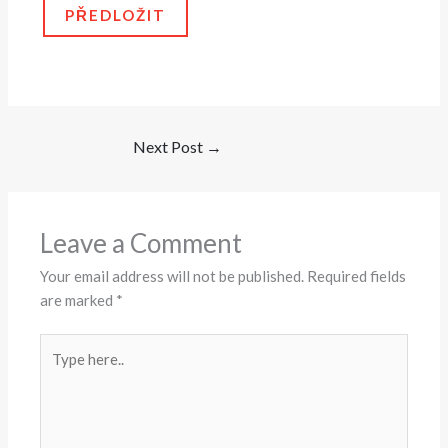
p
PŘEDLOŽIT
p
u
Next Post
→
Leave a Comment
Your email address will not be published.
Required fields
are marked
*
Type
here..