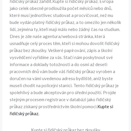
řidičský průkaz zařídit.Kupte si řidičský průkaz. Evropa
jako celek obecně prodloužila počet měsíců nebo dnů,
které musí jednotlivec studovat a procvičovat, než mu
bude vydán platný řidičský průkaz, a to omezilo jen několik
lidí, zejména ty, kteří mají málo nebo žádný čas na studium.
Dnes je zde naše agentura/webová stránka, která
usnadňuje celý proces těm, kteří si mohou dovolit řidičský
průkaz bez zkoušky. Veškeré papírování, zápis a školní
vysvědčení vyřídíme za vás. Stačí nám poskytnout své
informace a doklady totožnosti a do osmi až deseti
pracovních dnů vám bude váš řidičský průkaz vyroben a
doručen na vámi uvedenou adresu bydliště, aniž byste
museli chodit na policejní stanici. Tento řidičský průkaz je
spolehlivý a bude akceptován pro úřední použití. Projde
stejným procesem registrace v databázi jako řidičský
průkaz získaný prostřednictvím školní pomoci.
Kupte si
řidičský průkaz.
Kupte si řidičský průkaz bez zkoušky