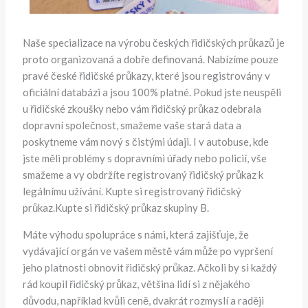
Naše specializace na výrobu českých řidičských průkazů je
proto organizovaná a dobře definovaná. Nabízíme pouze
pravé české řidičské průkazy, které jsou registrovány v
oficiální databázi a jsou 100% platné. Pokud jste neuspěli
u řidičské zkoušky nebo vám řidičský průkaz odebrala
dopravní společnost, smažeme vaše stará data a
poskytneme vám nový s čistými údaji. I v autobuse, kde
jste měli problémy s dopravními úřady nebo policií, vše
smažeme a vy obdržíte registrovaný řidičský průkaz k
legálnímu užívání. Kupte si registrovaný řidičský
průkaz.Kupte si řidičský průkaz skupiny B.
Máte výhodu spolupráce s námi, která zajišťuje, že
vydávající orgán ve vašem městě vám může po vypršení
jeho platnosti obnovit řidičský průkaz. Ačkoli by si každý
rád koupil řidičský průkaz, většina lidí si z nějakého
důvodu, například kvůli ceně, dvakrát rozmyslí a raději