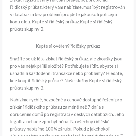
Řidičský průkaz, který vám nabízíme, musí být registrován
v databázi a bez problémů projdete jakoukoli policejní
kontrolou. Kupte si řidičský průkaz.Kupte si řidičský
průkaz skupiny B.
Kupte si ověřený řidičský průkaz
Snažíte se už léta získat řidičský průkaz, ale zkoušky jsou
pro vás nějak příliš složité? Potřebujete řídit, abyste si
usnadnili každodenní transakce nebo problémy? Hledáte,
kde koupit řidičský průkaz? Naše služby.Kupte si řidičský
průkaz skupiny B.
Nabízíme rychlé, bezpečné a cenově dostupné řešení pro
získání řidičského průkazu za méně než 7 dní a s
doručením domů po registraci v českých databázích. Jeho
legalita nebude zpochybněna. Na všechny řidičské
průkazy nabízíme 100% záruku. Pokud z jakéhokoli
důvodu nejste s nákupem spokojeni, kontaktujte nás do 7