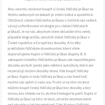
Ano, nesníte, možnost koupit si český řidičský průkaz na
těchto webových stránkách je velmi reálná a spolehlivá.
Obtížnost získání řidičského průkazu v češtině nás vedla k
vývoji sofistikované strategie pro získání řidičských
průkazů. Je na nás, abychom všem občanům této země,
případně imigrantům, umožnili získat řidičský průkaz v
České republice a Evropě bez zkoušky. A to díky
praktickým řidičským dovednostem, které vřele
doporučujeme.Kupte si řidičský průkaz skupiny B. K
zakoupení českého řidičského průkazu zde nepotřebujete
zkoušku ani kufr peněz jako některé autoškoly, které ani
nezaručují složení zkoušky doma. Kde koupit řidičský
průkaz. Kupte si tedy řidičský průkaz u nás hned teď,
nechte nás splnit si vaše sny. Proto si na této stránce
můžete koupit český řidičský průkaz bez zkoušky a bez
stresu, bez ohledu na to, do které kategorie patří. Kupte si
řidičský průkaz na této stránce, utratíte mnohem méně
než obvykle a čekáte méně než 7 dní.Kupte si řidičský