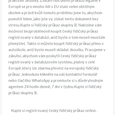
praktické zkoušky. Získání řidičského průkazu legálně v
Evropě se pro mnoho lidí v EU stalo velmi obtížným
úkolem a právě kvůli tomuto problému jsme tu, abychom
pomohli lidem, jako jste vy, získat tento dokument bez
stresu.Kupte si řidičský průkaz skupiny B. Nabízíme vám
možnost bezproblémově koupit český řidičský průkaz
registrovaný v databázi, aniž byste o tom museli neustále
přemýšlet. Takto si můžete koupit řidičský průkaz přímo v
autoškole, aniž byste museli skládat zkoušku. Pracujeme v
zákulisí, abychom vám poskytli český řidičský průkaz
registrovaný v databázovém systému, platný v celé
Evropě, který lze zdarma převést na evropský řidičský
průkaz. Jednoduše klikněte na náš kontaktní formulář
nebo tlačítko WhatsApp a promluvte si s důvěryhodným
agentem 24 hodin denně, 7 dní v týdnu.Kupte si řidičský
průkaz skupiny B.
Kupte si registrovaný český řidičský průkaz online.