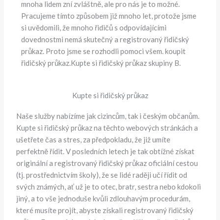
mnoha lidem zní zvláštně, ale pro nás je to možné.
Pracujeme tímto způsobem již mnoho let, protože jsme
si uvědomili, že mnoho řidičů s odpovídajícími
dovednostmi nemá skutečný a registrovaný řidičský
průkaz. Proto jsme se rozhodli pomoci všem. koupit
řidičský průkaz.Kupte si řidičský průkaz skupiny B.
Kupte si řidičský průkaz
Naše služby nabízíme jak cizincům, tak i českým občanům.
Kupte si řidičský průkaz na těchto webových stránkách a
ušetřete čas a stres, za předpokladu, že již umíte
perfektně řídit. V posledních letech je tak obtížné získat
originální a registrovaný řidičský průkaz oficiální cestou
(tj. prostřednictvím školy), že se lidé raději učí řídit od
svých známých, ať už je to otec, bratr, sestra nebo kdokoli
jiný, a to vše jednoduše kvůli zdlouhavým procedurám,
které musíte projít, abyste získali registrovaný řidičský