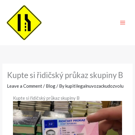
Skip
to
content
Kupte si řidičský průkaz skupiny B
Leave a Comment
/
Blog
/ By
kupitilegalnuvozackudozvolu
Kupte si řidičský průkaz skupiny B