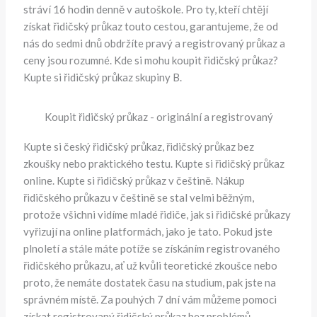
stráví 16 hodin denně v autoškole. Pro ty, kteří chtějí
získat řidičský průkaz touto cestou, garantujeme, že od
nás do sedmi dnů obdržíte pravý a registrovaný průkaz a
ceny jsou rozumné. Kde si mohu koupit řidičský průkaz?
Kupte si řidičský průkaz skupiny B.
Koupit řidičský průkaz - originální a registrovaný
Kupte si český řidičský průkaz, řidičský průkaz bez
zkoušky nebo praktického testu. Kupte si řidičský průkaz
online. Kupte si řidičský průkaz v češtině. Nákup
řidičského průkazu v češtině se stal velmi běžným,
protože všichni vidíme mladé řidiče, jak si řidičské průkazy
vyřizují na online platformách, jako je tato. Pokud jste
plnoletí a stále máte potíže se získáním registrovaného
řidičského průkazu, ať už kvůli teoretické zkoušce nebo
proto, že nemáte dostatek času na studium, pak jste na
správném místě. Za pouhých 7 dní vám můžeme pomoci
získat registrovaný řidičský průkaz bez problémů.