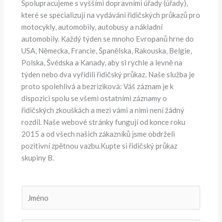
Spolupracujeme s vyššími dopravními úřady (úřady),
které se specializují na vydávání řidičských průkazů pro
motocykly, automobily, autobusy a nákladní
automobily. Každý týden se mnoho Evropanů hrne do
USA, Německa, Francie, Španělska, Rakouska, Belgie,
Polska, Švédska a Kanady, aby si rychle a levně na
týden nebo dva vyřídili řidičský průkaz. Naše služba je
proto spolehlivá a bezriziková: Váš záznam je k
dispozici spolu se všemi ostatními záznamy o
řidičských zkouškách a mezi vámi a nimi není žádný
rozdíl. Naše webové stránky fungují od konce roku
2015 a od všech našich zákazníků jsme obdrželi
pozitivní zpětnou vazbu.Kupte si řidičský průkaz
skupiny B.
J
m
é