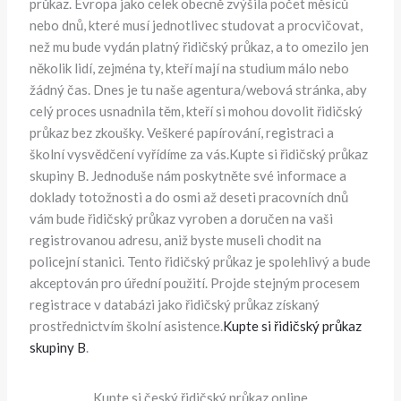
průkaz. Evropa jako celek obecně zvýšila počet měsíců
nebo dnů, které musí jednotlivec studovat a procvičovat,
než mu bude vydán platný řidičský průkaz, a to omezilo jen
několik lidí, zejména ty, kteří mají na studium málo nebo
žádný čas. Dnes je tu naše agentura/webová stránka, aby
celý proces usnadnila těm, kteří si mohou dovolit řidičský
průkaz bez zkoušky. Veškeré papírování, registraci a
školní vysvědčení vyřídíme za vás.Kupte si řidičský průkaz
skupiny B. Jednoduše nám poskytněte své informace a
doklady totožnosti a do osmi až deseti pracovních dnů
vám bude řidičský průkaz vyroben a doručen na vaši
registrovanou adresu, aniž byste museli chodit na
policejní stanici. Tento řidičský průkaz je spolehlivý a bude
akceptován pro úřední použití. Projde stejným procesem
registrace v databázi jako řidičský průkaz získaný
prostřednictvím školní asistence.
Kupte si řidičský průkaz
skupiny B
.
Kupte si český řidičský průkaz online